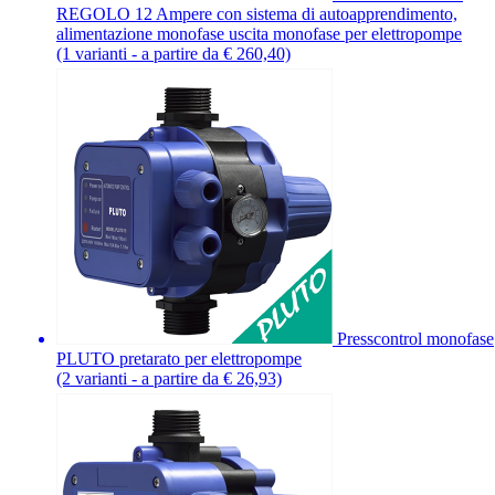
REGOLO 12 Ampere con sistema di autoapprendimento,
alimentazione monofase uscita monofase per elettropompe
(1 varianti - a partire da € 260,40)
Presscontrol monofase
PLUTO pretarato per elettropompe
(2 varianti - a partire da € 26,93)