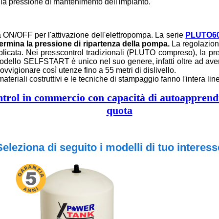
lla pressione di mantenimento dell'impianto.
ma ON/OFF per l'attivazione dell'elettropompa. La serie
PLUTO6
ermina la pressione di ripartenza della pompa.
La regolazion
licata. Nei presscontrol tradizionali (PLUTO compreso), la 
 modello SELFSTART è unico nel suo genere, infatti oltre ad ave
vigionare così utenze fino a 55 metri di dislivello.
ateriali costruttivi e le tecniche di stampaggio fanno l'intera lin
ontrol in commercio con capacità di autoapprendi
quota
Seleziona di seguito i modelli di tuo interess