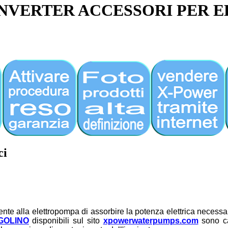
 INVERTER ACCESSORI PER
ci
nte alla elettropompa di assorbire la potenza elettrica necess
GOLINO
disponibili sul sito
xpowerwaterpumps.com
sono ca