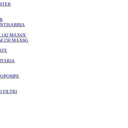
ERTER
B
NTISABBIA
.142 MAX6X
M.150 MAX6G
ATE
ITARIA
ROPOMPE
 FILTRI