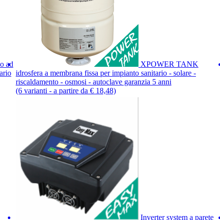
o ad
XPOWER TANK
ario
idrosfera a membrana fissa per impianto sanitario - solare -
riscaldamento - osmosi - autoclave garanzia 5 anni
(6 varianti - a partire da € 18,48)
Inverter system a parete