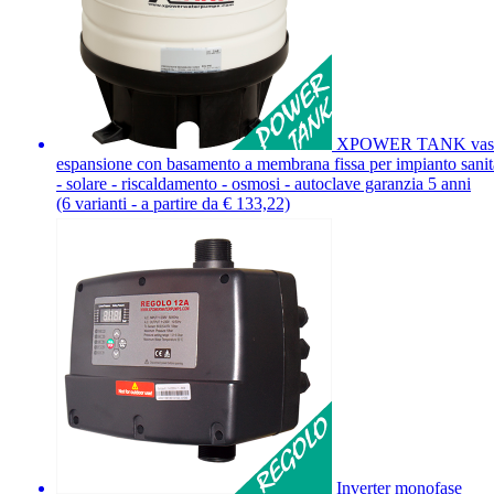
XPOWER TANK vas
espansione con basamento a membrana fissa per impianto sanit
- solare - riscaldamento - osmosi - autoclave garanzia 5 anni
(6 varianti - a partire da € 133,22)
Inverter monofase